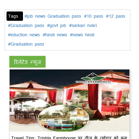
Tags :
#job news Graduation pass
#10 pass
#12 pass
#Graduation pass
#govt job
#sarkari nokri
#eduction news
#hindi news
#news hindi
#Graduation pass
रिलेटेड न्यूज़
Travel Tips: Trishla Farmhouse पर तीज के त्योहार को बना