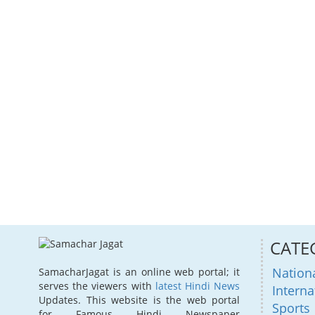
CATE
Nation
SamacharJagat is an online web portal; it
serves the viewers with
latest Hindi News
Interna
Updates. This website is the web portal
Sports
for Famous Hindi Newspaper