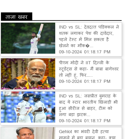
ताज़ा खबर
IND vs SL: देवदत्त पडिक्कल ने
शतक लगाकर पेश की दावेदार,
पहले टेस्ट में मिल सकता है
खेलने का मौक�...
09-10-2024 01:18:17 PM
पीएम मोदी ने IIT दिल्ली के
स्टूडेंट्स से कहा- मैं बाबा बागेश्वर
तो नहीं हूं, फिर…...
09-10-2024 01:18:17 PM
IND vs SL: जसप्रीत बुमराह के
बाद ये स्टार भारतीय खिलाड़ी भी
हुआ सीरीज से बाहर, टीम को
लगा बड़ा झटक...
09-10-2024 01:18:17 PM
Gehlot का भंवरी देवी हत्या
मामले में बड़ा बयान, कहा- क्या