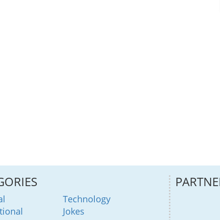
GORIES
PARTNE
al
Technology
tional
Jokes