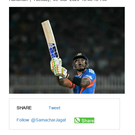
SHARE
Tweet
Follow @SamacharJagat