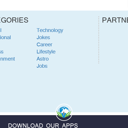
EGORIES
PARTN
l
Technology
ional
Jokes
Career
ss
Lifestyle
inment
Astro
Jobs
DOWNLOAD OUR APPS