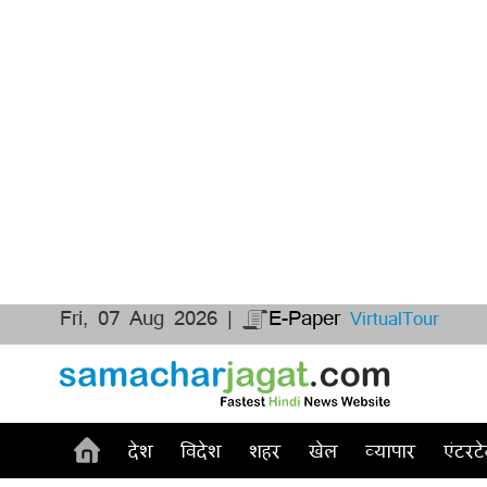
Fri, 07 Aug 2026 |
E-Paper
VirtualTour
देश
विदेश
शहर
खेल
व्यापार
एंटरटे