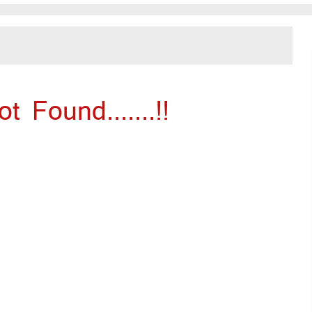
 Found.......!!