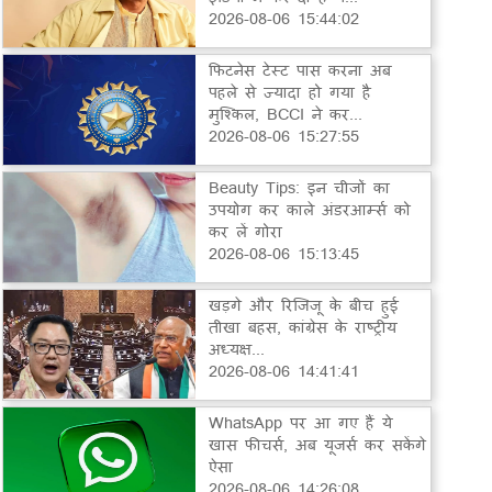
2026-08-06 15:44:02
फिटनेस टेस्ट पास करना अब
पहले से ज्यादा हो गया है
मुश्किल, BCCI ने कर...
2026-08-06 15:27:55
Beauty Tips: इन चीजों का
उपयोग कर काले अंडरआर्म्स को
कर लें गोरा
2026-08-06 15:13:45
खड़गे और रिजिजू के बीच हुई
तीखा बहस, कांग्रेस के राष्ट्रीय
अध्यक्ष...
2026-08-06 14:41:41
WhatsApp पर आ गए हैं ये
खास फीचर्स, अब यूजर्स कर सकेंगे
ऐसा
2026-08-06 14:26:08