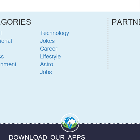
EGORIES
PARTN
l
Technology
ional
Jokes
Career
ss
Lifestyle
inment
Astro
Jobs
DOWNLOAD OUR APPS