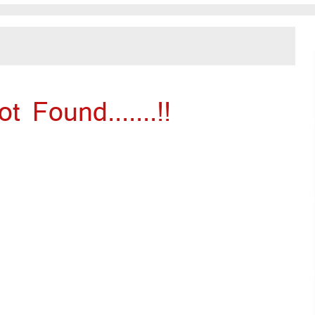
 Found.......!!