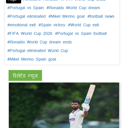
#Portugal vs Spain
#Ronaldo World Cup dream
#Portugal eliminated
#Mikel Merino goal
#football news
#emotional exit
#Spain victory
#World Cup exit
#FIFA World Cup 2026
#Portugal vs Spain football
#Ronaldo World Cup dream ends
#Portugal eliminated World Cup
#Mikel Merino Spain goal
रिलेटेड न्यूज़