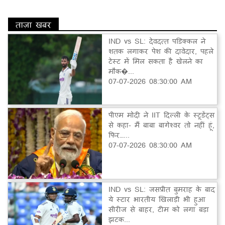
ताज़ा खबर
IND vs SL: देवदत्त पडिक्कल ने
शतक लगाकर पेश की दावेदार, पहले
टेस्ट में मिल सकता है खेलने का
मौक�...
07-07-2026 08:30:00 AM
पीएम मोदी ने IIT दिल्ली के स्टूडेंट्स
से कहा- मैं बाबा बागेश्वर तो नहीं हूं,
फिर…...
07-07-2026 08:30:00 AM
IND vs SL: जसप्रीत बुमराह के बाद
ये स्टार भारतीय खिलाड़ी भी हुआ
सीरीज से बाहर, टीम को लगा बड़ा
झटक...