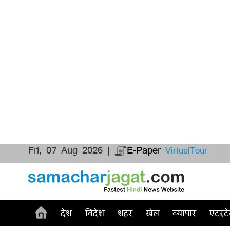
Fri, 07 Aug 2026 |
E-Paper
VirtualTour
देश
विदेश
शहर
खेल
व्यापार
एंटरटे