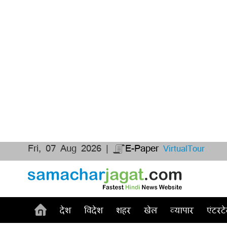
Fri, 07 Aug 2026 |
E-Paper
VirtualTour
देश
विदेश
शहर
खेल
व्यापार
एंटरटे