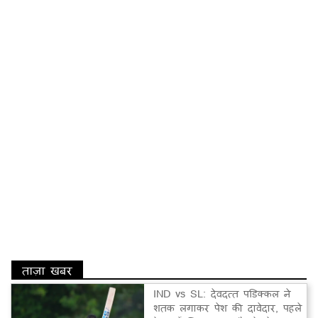
ताज़ा खबर
IND vs SL: देवदत्त पडिक्कल ने
शतक लगाकर पेश की दावेदार, पहले