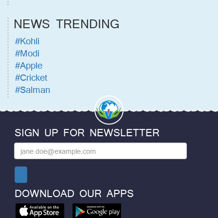
NEWS TRENDING
#Kohli
#Modi
#Apple
#Cricket
#Salman
SIGN UP FOR NEWSLETTER
DOWNLOAD OUR APPS