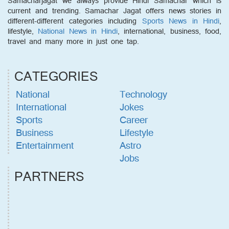
Samacharjagat we always provide Hindi Samachar which is
current and trending. Samachar Jagat offers news stories in
different-different categories including
Sports News in Hindi
,
lifestyle,
National News in Hindi
, international, business, food,
travel and many more in just one tap.
CATEGORIES
National
Technology
International
Jokes
Sports
Career
Business
Lifestyle
Entertainment
Astro
Jobs
PARTNERS