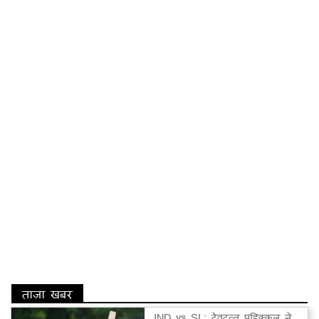
ताज़ा खबर
IND vs SL: देवदत्त पडिक्कल ने