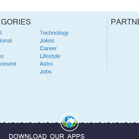
EGORIES
PARTN
l
Technology
ional
Jokes
Career
ss
Lifestyle
inment
Astro
Jobs
DOWNLOAD OUR APPS