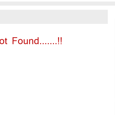
 Found.......!!