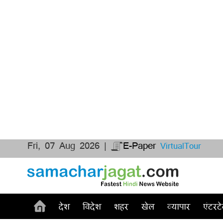
Fri, 07 Aug 2026 |
E-Paper
VirtualTour
देश
विदेश
शहर
खेल
व्यापार
एंटरटे