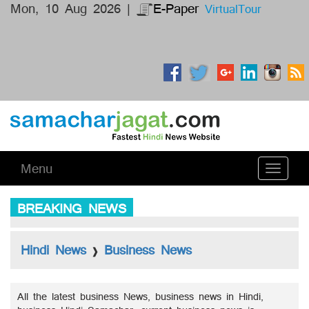
Mon, 10 Aug 2026 |
E-Paper
VirtualTour
Menu
Toggle
navigati
BREAKING NEWS
Hindi News
Business News
❱
All the latest business News, business news in Hindi,