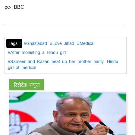
pc- BBC
Tags :
#Ghaziabad
#Love Jihad
#Medical
#After molesting a Hindu girl
#Sameer and Kazan beat up her brother badly. Hindu
girl of medical
रिलेटेड न्यूज़